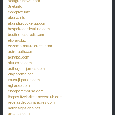
seatgurunews.com
3net.info
codeplex.info
okena.info
akunidpropokerqq.com
bespokecardetailing.com
bestfriendscredit.com
elibrary.biz
eczema-naturalcures.com
astro-bath.com
aghapal.com
altu-expo.com
authorjennijames.com
viajearoma.net
tsutsuji-parkin.com
agharab.com
cheapammousa.com
thepositiveladiessoccerclub.com
recetasdecocinafaciles.com
naildesignsidea.net
greatpai.com