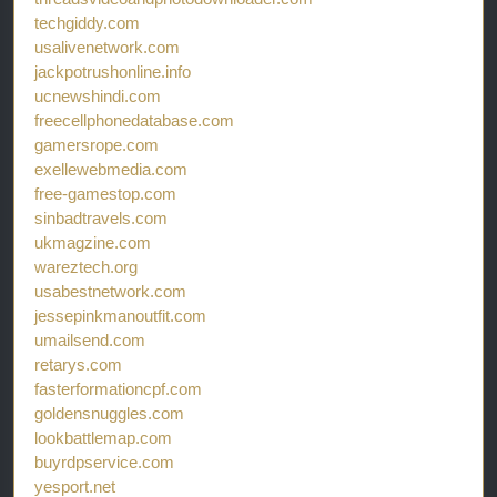
techgiddy.com
usalivenetwork.com
jackpotrushonline.info
ucnewshindi.com
freecellphonedatabase.com
gamersrope.com
exellewebmedia.com
free-gamestop.com
sinbadtravels.com
ukmagzine.com
wareztech.org
usabestnetwork.com
jessepinkmanoutfit.com
umailsend.com
retarys.com
fasterformationcpf.com
goldensnuggles.com
lookbattlemap.com
buyrdpservice.com
yesport.net