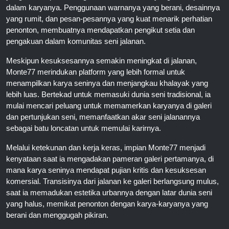
dalam karyanya. Penggunaan warnanya yang berani, desainnya
yang rumit, dan pesan-pesannya yang kuat menarik perhatian
penonton, membuatnya mendapatkan pengikut setia dan
pengakuan dalam komunitas seni jalanan.
Meskipun kesuksesannya semakin meningkat di jalanan,
Monte77 merindukan platform yang lebih formal untuk
menampilkan karya seninya dan menjangkau khalayak yang
lebih luas. Bertekad untuk memasuki dunia seni tradisional, ia
mulai mencari peluang untuk memamerkan karyanya di galeri
dan pertunjukan seni, memanfaatkan akar seni jalanannya
sebagai batu loncatan untuk memulai karirnya.
Melalui ketekunan dan kerja keras, impian Monte77 menjadi
kenyataan saat ia mengadakan pameran galeri pertamanya, di
mana karya seninya mendapat pujian kritis dan kesuksesan
komersial. Transisinya dari jalanan ke galeri berlangsung mulus,
saat ia memadukan estetika urbannya dengan latar dunia seni
yang halus, memikat penonton dengan karya-karyanya yang
berani dan menggugah pikiran.