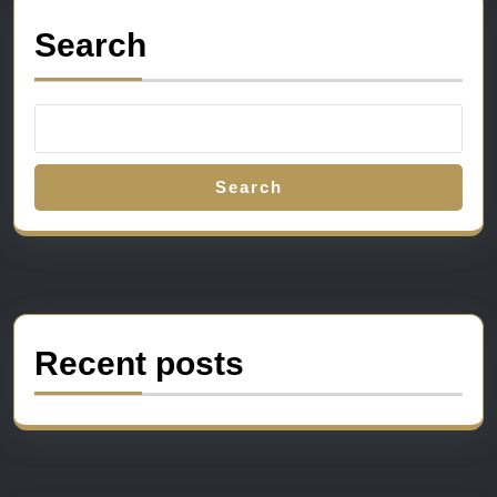
Previous
Next
post:
post:
Search
Search
Recent posts