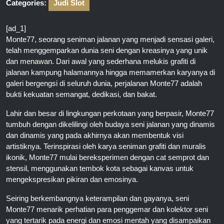
Categories:
Judi Slot
[ad_1]
Monte77, seorang seniman jalanan yang menjadi sensasi galeri,
telah menggemparkan dunia seni dengan kreasinya yang unik
dan menawan. Dari awal yang sederhana melukis grafiti di
jalanan kampung halamannya hingga memamerkan karyanya di
galeri bergengsi di seluruh dunia, perjalanan Monte77 adalah
bukti kekuatan semangat, dedikasi, dan bakat.
Lahir dan besar di lingkungan perkotaan yang berpasir, Monte77
tumbuh dengan dikelilingi oleh budaya seni jalanan yang dinamis
dan dinamis yang pada akhirnya akan membentuk visi
artistiknya. Terinspirasi oleh karya seniman grafiti dan muralis
ikonik, Monte77 mulai bereksperimen dengan cat semprot dan
stensil, menggunakan tembok kota sebagai kanvas untuk
mengekspresikan pikiran dan emosinya.
Seiring berkembangnya keterampilan dan gayanya, seni
Monte77 menarik perhatian para penggemar dan kolektor seni
yang tertarik pada energi dan emosi mentah yang disampaikan