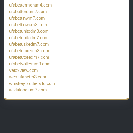
ufabettermentm4.com
ufabettersum7.com
ufabettinwm7.com
ufabettinwum3.com
ufabetunitedm3.com
ufabetunitedm7.com
ufabetuskedm7.com
ufabetutoredm3.com
ufabetutoredm7.com
ufabetvalleyum3.com
veloxview.com
westufabetm3.com
whiskeybrothersllc.com
wildufabetum7.com