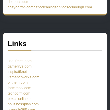
deconds.com
easycartltd-domesticcleaningservicesedinburgh.com
Links
uae-times.com
gamerifys.com
inspiratif.net
vsmsnetworks.com
offthem.com
ibommatv.com
techporfit.com
bekasionline.com
nbusinessplan.com
greenlife360.com