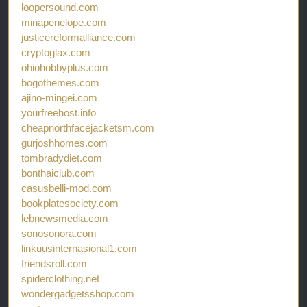
loopersound.com
minapenelope.com
justicereformalliance.com
cryptoglax.com
ohiohobbyplus.com
bogothemes.com
ajino-mingei.com
yourfreehost.info
cheapnorthfacejacketsm.com
gurjoshhomes.com
tombradydiet.com
bonthaiclub.com
casusbelli-mod.com
bookplatesociety.com
lebnewsmedia.com
sonosonora.com
linkuusinternasional1.com
friendsroll.com
spiderclothing.net
wondergadgetsshop.com