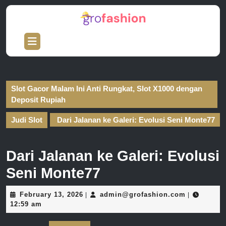
Skip
to
content
Skip
Open
to
Button
content
Slot Gacor Malam Ini Anti Rungkat, Slot X1000 dengan
Deposit Rupiah
Judi Slot
Dari Jalanan ke Galeri: Evolusi Seni Monte77
Dari Jalanan ke Galeri: Evolusi
Seni Monte77
February
admin@gro
February 13, 2026
admin@grofashion.com
|
|
13,
12:59 am
2026