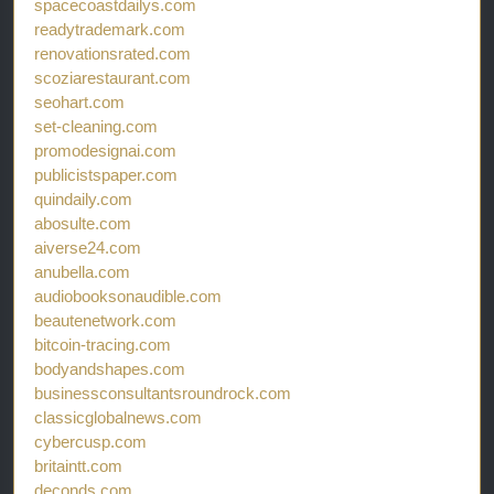
spacecoastdailys.com
readytrademark.com
renovationsrated.com
scoziarestaurant.com
seohart.com
set-cleaning.com
promodesignai.com
publicistspaper.com
quindaily.com
abosulte.com
aiverse24.com
anubella.com
audiobooksonaudible.com
beautenetwork.com
bitcoin-tracing.com
bodyandshapes.com
businessconsultantsroundrock.com
classicglobalnews.com
cybercusp.com
britaintt.com
deconds.com