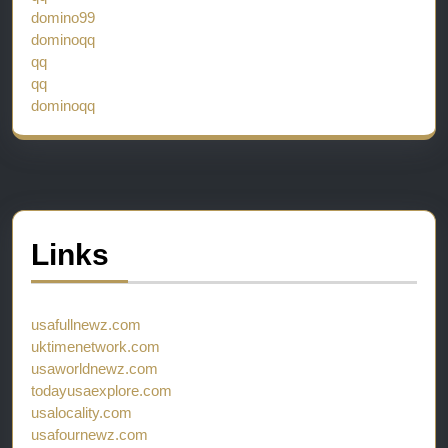
domino99
dominoqq
qq
qq
dominoqq
Links
usafullnewz.com
uktimenetwork.com
usaworldnewz.com
todayusaexplore.com
usalocality.com
usafournewz.com