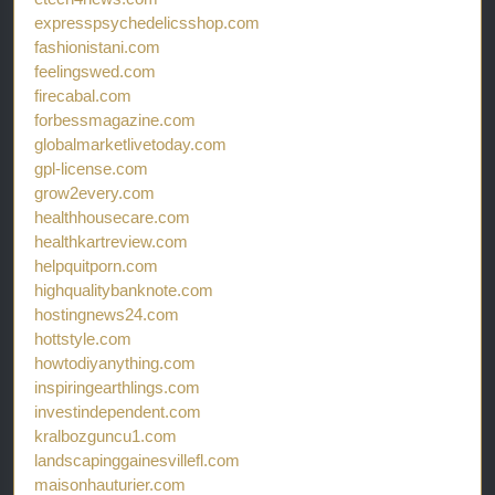
expresspsychedelicsshop.com
fashionistani.com
feelingswed.com
firecabal.com
forbessmagazine.com
globalmarketlivetoday.com
gpl-license.com
grow2every.com
healthhousecare.com
healthkartreview.com
helpquitporn.com
highqualitybanknote.com
hostingnews24.com
hottstyle.com
howtodiyanything.com
inspiringearthlings.com
investindependent.com
kralbozguncu1.com
landscapinggainesvillefl.com
maisonhauturier.com