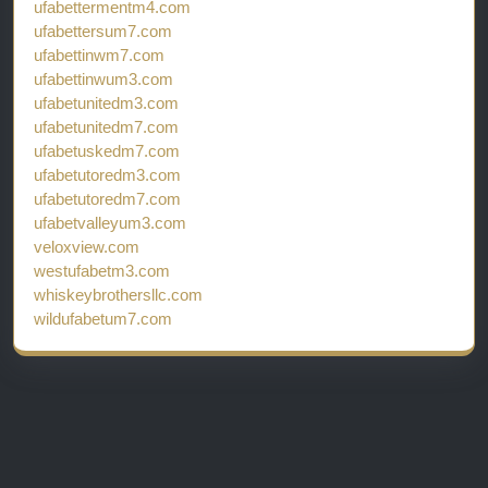
ufabettermentm4.com
ufabettersum7.com
ufabettinwm7.com
ufabettinwum3.com
ufabetunitedm3.com
ufabetunitedm7.com
ufabetuskedm7.com
ufabetutoredm3.com
ufabetutoredm7.com
ufabetvalleyum3.com
veloxview.com
westufabetm3.com
whiskeybrothersllc.com
wildufabetum7.com