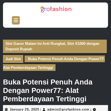
Skip
to
content
Skip
Open
to
Button
content
Slot Gacor Malam Ini Anti Rungkat, Slot X1000 dengan
Deposit Rupiah
Judi Slot
Buka Potensi Penuh Anda Dengan Power77:
Alat Pemberdayaan Tertinggi
Buka Potensi Penuh Anda
Dengan Power77: Alat
Pemberdayaan Tertinggi
January
admin@grof
January 29, 2025
admin@grofashion.com
|
|