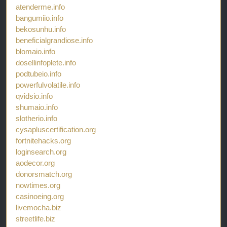
atenderme.info
bangumiio.info
bekosunhu.info
beneficialgrandiose.info
blomaio.info
dosellinfoplete.info
podtubeio.info
powerfulvolatile.info
qvidsio.info
shumaio.info
slotherio.info
cysapluscertification.org
fortnitehacks.org
loginsearch.org
aodecor.org
donorsmatch.org
nowtimes.org
casinoeing.org
livemocha.biz
streetlife.biz