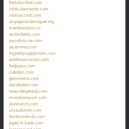
thebalochhal.com
vehicularmaster.com
vibesaccent.com
ampajavierdemiguel.org
brainboosters.co
amberlately.com
joycebriscoe.com
aicarmina.com
mypartysupplystore.com
annforwisconsin.com
findjaipur.com
cultofjim.com
glimmerick.com
davidfollett.com
newcollegebeat.com
reverbnewyork.com
skinmerch.com
usvisaforum.com
bestmovierulz.com
jagalchi-trade.com