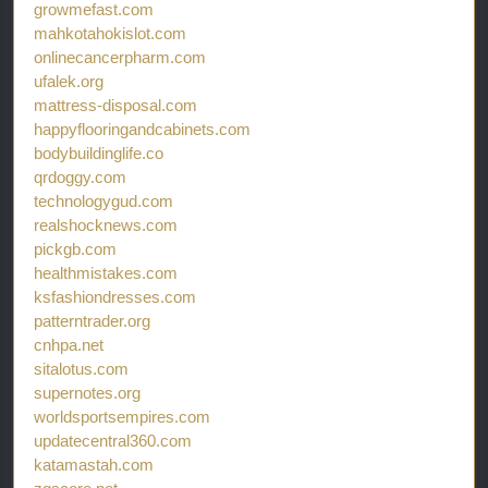
growmefast.com
mahkotahokislot.com
onlinecancerpharm.com
ufalek.org
mattress-disposal.com
happyflooringandcabinets.com
bodybuildinglife.co
qrdoggy.com
technologygud.com
realshocknews.com
pickgb.com
healthmistakes.com
ksfashiondresses.com
patterntrader.org
cnhpa.net
sitalotus.com
supernotes.org
worldsportsempires.com
updatecentral360.com
katamastah.com