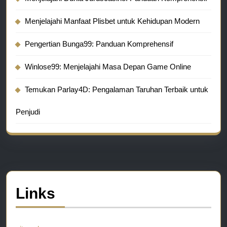
Menjelajahi Manfaat Plisbet untuk Kehidupan Modern
Pengertian Bunga99: Panduan Komprehensif
Winlose99: Menjelajahi Masa Depan Game Online
Temukan Parlay4D: Pengalaman Taruhan Terbaik untuk
Penjudi
Links