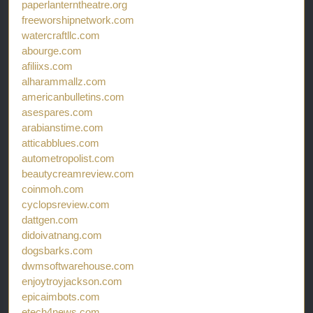
paperlanterntheatre.org
freeworshipnetwork.com
watercraftllc.com
abourge.com
afiliixs.com
alharammallz.com
americanbulletins.com
asespares.com
arabianstime.com
atticabblues.com
autometropolist.com
beautycreamreview.com
coinmoh.com
cyclopsreview.com
dattgen.com
didoivatnang.com
dogsbarks.com
dwmsoftwarehouse.com
enjoytroyjackson.com
epicaimbots.com
etech4news.com