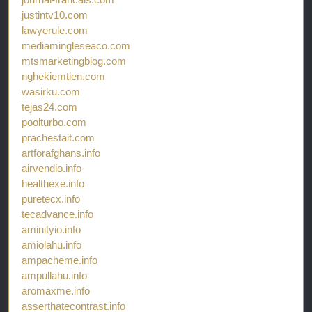
justintv10.com
lawyerule.com
mediamingleseaco.com
mtsmarketingblog.com
nghekiemtien.com
wasirku.com
tejas24.com
poolturbo.com
prachestait.com
artforafghans.info
airvendio.info
healthexe.info
puretecx.info
tecadvance.info
aminityio.info
amiolahu.info
ampacheme.info
ampullahu.info
aromaxme.info
asserthatecontrast.info