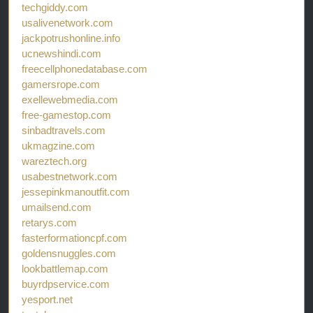
techgiddy.com
usalivenetwork.com
jackpotrushonline.info
ucnewshindi.com
freecellphonedatabase.com
gamersrope.com
exellewebmedia.com
free-gamestop.com
sinbadtravels.com
ukmagzine.com
wareztech.org
usabestnetwork.com
jessepinkmanoutfit.com
umailsend.com
retarys.com
fasterformationcpf.com
goldensnuggles.com
lookbattlemap.com
buyrdpservice.com
yesport.net