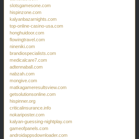
slotsgamesone.com
hispinzone.com
kalyanbazarnights.com
top-online-casino-usa.com
honghuidoor.com
flowingtravel.com
nineniki.com
brandiospecialists.com
medicalcare7.com
adtennaball.com
nabzah.com
mongive.com
matkagameresultsview.com
getsolutionsonline.com
hispinner.org
criticalinsurance.info
nokariposter.com
kalyan-guessing-nightplay.com
gameofpanels.com
androidappsdownloader.com