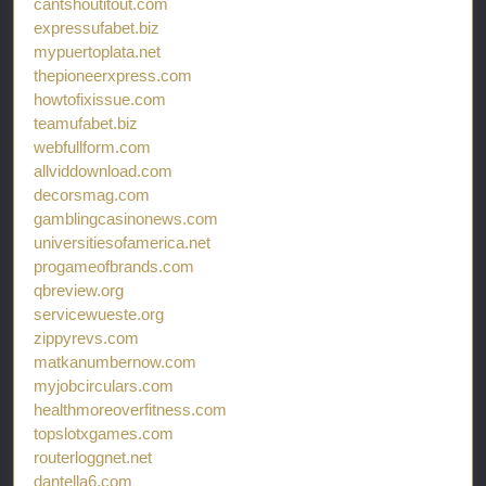
cantshoutitout.com
expressufabet.biz
mypuertoplata.net
thepioneerxpress.com
howtofixissue.com
teamufabet.biz
webfullform.com
allviddownload.com
decorsmag.com
gamblingcasinonews.com
universitiesofamerica.net
progameofbrands.com
qbreview.org
servicewueste.org
zippyrevs.com
matkanumbernow.com
myjobcirculars.com
healthmoreoverfitness.com
topslotxgames.com
routerloggnet.net
dantella6.com