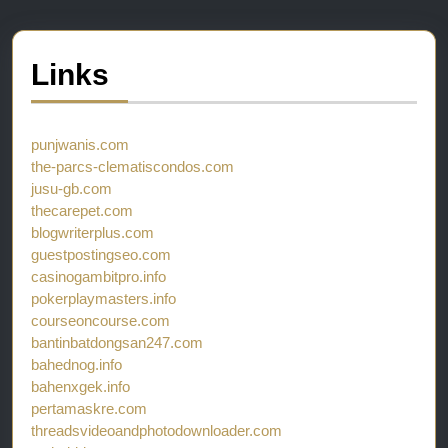
Links
punjwanis.com
the-parcs-clematiscondos.com
jusu-gb.com
thecarepet.com
blogwriterplus.com
guestpostingseo.com
casinogambitpro.info
pokerplaymasters.info
courseoncourse.com
bantinbatdongsan247.com
bahednog.info
bahenxgek.info
pertamaskre.com
threadsvideoandphotodownloader.com