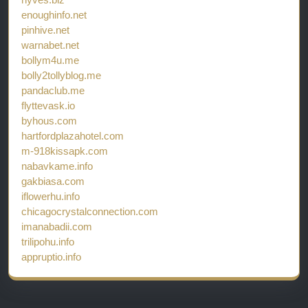
enoughinfo.net
pinhive.net
warnabet.net
bollym4u.me
bolly2tollyblog.me
pandaclub.me
flyttevask.io
byhous.com
hartfordplazahotel.com
m-918kissapk.com
nabavkame.info
gakbiasa.com
iflowerhu.info
chicagocrystalconnection.com
imanabadii.com
trilipohu.info
appruptio.info