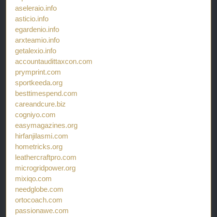
aseleraio.info
asticio.info
egardenio.info
arxteamio.info
getalexio.info
accountaudittaxcon.com
prymprint.com
sportkeeda.org
besttimespend.com
careandcure.biz
cogniyo.com
easymagazines.org
hirfanjilasmi.com
hometricks.org
leathercraftpro.com
microgridpower.org
mixiqo.com
needglobe.com
ortocoach.com
passionawe.com