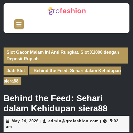
Skip
to
content
Skip
Open
to
Button
content
Slot Gacor Malam Ini Anti Rungkat, Slot X1000 dengan
Deposit Rupiah
Judi Slot
Behind the Feed: Sehari dalam Kehidupan
siera88
Behind the Feed: Sehari
dalam Kehidupan siera88
May
admin@grofash
May 24, 2026
admin@grofashion.com
5:02
|
|
24,
am
2026