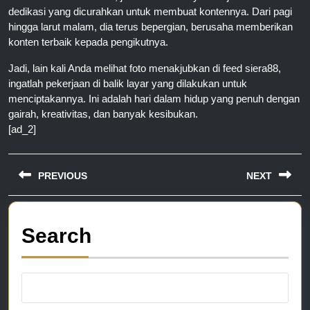
dedikasi yang dicurahkan untuk membuat kontennya. Dari pagi
hingga larut malam, dia terus bepergian, berusaha memberikan
konten terbaik kepada pengikutnya.
Jadi, lain kali Anda melihat foto menakjubkan di feed siera88,
ingatlah pekerjaan di balik layar yang dilakukan untuk
menciptakannya. Ini adalah hari dalam hidup yang penuh dengan
gairah, kreativitas, dan banyak kesibukan.
[ad_2]
Post
PREVIOUS
NEXT
navigation
Previous
Next
post:
post:
Search