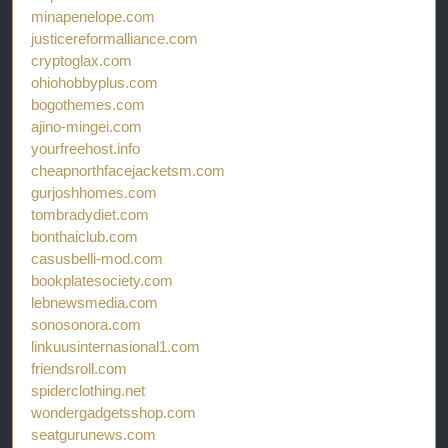
minapenelope.com
justicereformalliance.com
cryptoglax.com
ohiohobbyplus.com
bogothemes.com
ajino-mingei.com
yourfreehost.info
cheapnorthfacejacketsm.com
gurjoshhomes.com
tombradydiet.com
bonthaiclub.com
casusbelli-mod.com
bookplatesociety.com
lebnewsmedia.com
sonosonora.com
linkuusinternasional1.com
friendsroll.com
spiderclothing.net
wondergadgetsshop.com
seatgurunews.com