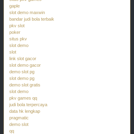
gaple
slot demo maxwin
bandar judi bola terbaik
pkv slot
poker
situs pkv
slot demo
slot
link slot gacor
slot demo gacor
demo slot pg
slot demo pg
demo slot gratis
slot demo
pkv games qq
judi bola terpercaya
data hk lengkap
pragmatic
demo slot
qq