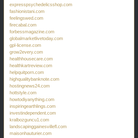
expresspsychedelicsshop.com
fashionistani.com
feelingswed.com
firecabal.com
forbessmagazine.com
globalmarketlivetoday.com
gpl-license.com
grow2every.com
healthhousecare.com
healthkartreview.com
helpquitporn.com
highqualitybanknote.com
hostingnews24.com
hottstyle.com
howtodiyanything.com
inspiringearthlings.com
investindependent.com
kralbozguncu1.com
landscapinggainesvillefl.com
maisonhauturier.com