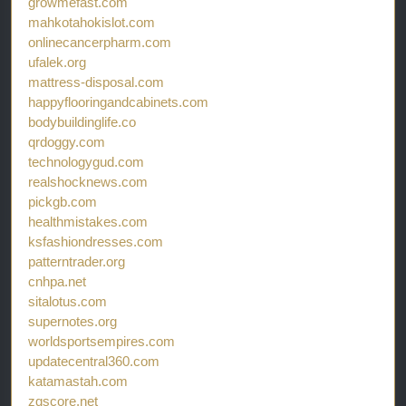
growmefast.com
mahkotahokislot.com
onlinecancerpharm.com
ufalek.org
mattress-disposal.com
happyflooringandcabinets.com
bodybuildinglife.co
qrdoggy.com
technologygud.com
realshocknews.com
pickgb.com
healthmistakes.com
ksfashiondresses.com
patterntrader.org
cnhpa.net
sitalotus.com
supernotes.org
worldsportsempires.com
updatecentral360.com
katamastah.com
zqscore.net