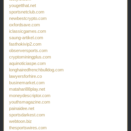
yougetthat.net
sportsnetclub.com
newbestcrypto.com
oxfordsave.com
iclassicgames.com
saung-artikel.com
fasthokivip2.com
observersports.com
cryptominingplus.com
aquinoticiaspe.com
longhairedfrenchbulldog.com
lawyersforhire.co
businemarket.com
matahari88play.net
moneydescriptor.com
youthsmagazine.com
painaidee.net
sportsdarkest.com
webtoon.biz
thesportswires.com