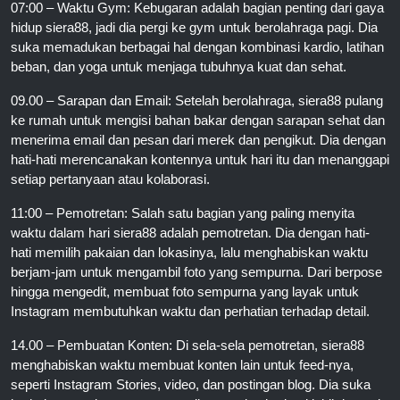
07:00 – Waktu Gym: Kebugaran adalah bagian penting dari gaya
hidup siera88, jadi dia pergi ke gym untuk berolahraga pagi. Dia
suka memadukan berbagai hal dengan kombinasi kardio, latihan
beban, dan yoga untuk menjaga tubuhnya kuat dan sehat.
09.00 – Sarapan dan Email: Setelah berolahraga, siera88 pulang
ke rumah untuk mengisi bahan bakar dengan sarapan sehat dan
menerima email dan pesan dari merek dan pengikut. Dia dengan
hati-hati merencanakan kontennya untuk hari itu dan menanggapi
setiap pertanyaan atau kolaborasi.
11:00 – Pemotretan: Salah satu bagian yang paling menyita
waktu dalam hari siera88 adalah pemotretan. Dia dengan hati-
hati memilih pakaian dan lokasinya, lalu menghabiskan waktu
berjam-jam untuk mengambil foto yang sempurna. Dari berpose
hingga mengedit, membuat foto sempurna yang layak untuk
Instagram membutuhkan waktu dan perhatian terhadap detail.
14.00 – Pembuatan Konten: Di sela-sela pemotretan, siera88
menghabiskan waktu membuat konten lain untuk feed-nya,
seperti Instagram Stories, video, dan postingan blog. Dia suka