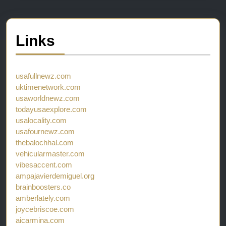
Links
usafullnewz.com
uktimenetwork.com
usaworldnewz.com
todayusaexplore.com
usalocality.com
usafournewz.com
thebalochhal.com
vehicularmaster.com
vibesaccent.com
ampajavierdemiguel.org
brainboosters.co
amberlately.com
joycebriscoe.com
aicarmina.com