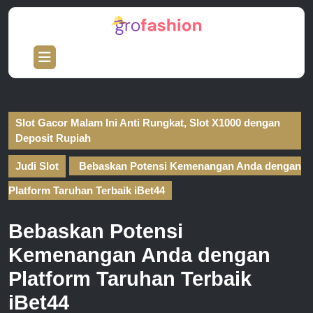
Skip
to
content
Skip
Open
to
Button
content
Slot Gacor Malam Ini Anti Rungkat, Slot X1000 dengan
Deposit Rupiah
Judi Slot
Bebaskan Potensi Kemenangan Anda dengan
Platform Taruhan Terbaik iBet44
Bebaskan Potensi
Kemenangan Anda dengan
Platform Taruhan Terbaik
iBet44