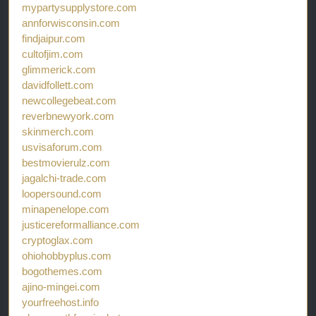
mypartysupplystore.com
annforwisconsin.com
findjaipur.com
cultofjim.com
glimmerick.com
davidfollett.com
newcollegebeat.com
reverbnewyork.com
skinmerch.com
usvisaforum.com
bestmovierulz.com
jagalchi-trade.com
loopersound.com
minapenelope.com
justicereformalliance.com
cryptoglax.com
ohiohobbyplus.com
bogothemes.com
ajino-mingei.com
yourfreehost.info