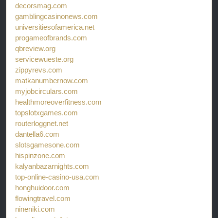
decorsmag.com
gamblingcasinonews.com
universitiesofamerica.net
progameofbrands.com
qbreview.org
servicewueste.org
zippyrevs.com
matkanumbernow.com
myjobcirculars.com
healthmoreoverfitness.com
topslotxgames.com
routerloggnet.net
dantella6.com
slotsgamesone.com
hispinzone.com
kalyanbazarnights.com
top-online-casino-usa.com
honghuidoor.com
flowingtravel.com
nineniki.com