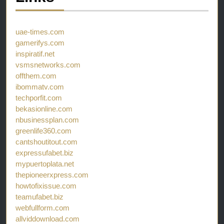
uae-times.com
gamerifys.com
inspiratif.net
vsmsnetworks.com
offthem.com
ibommatv.com
techporfit.com
bekasionline.com
nbusinessplan.com
greenlife360.com
cantshoutitout.com
expressufabet.biz
mypuertoplata.net
thepioneerxpress.com
howtofixissue.com
teamufabet.biz
webfullform.com
allviddownload.com