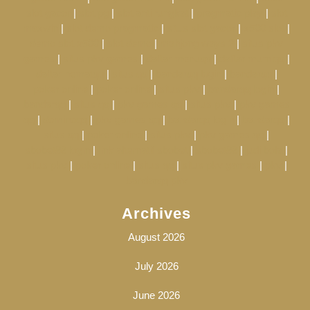
slot gacor
|
slot pg
|
slot anti rungkat
|
pragmatic play
|
slot
maxwin
|
slot demo pragmatic
|
situs slot gacor
|
x500 slot
|
demo slot x500
|
slot demo
|
mahjong ways 2
|
situs pkv
games
|
situs pkv games
|
daftar menuqq
|
daftar murniqq
|
daftar hematqq
|
situs qq
|
bandarqq login
|
bandarqq
|
poker online
|
poker online
|
situs pkv
|
bandarqq login
|
bandarqq
|
situs qq
|
pkv games qq
|
situs pkv
|
pkv games
qq
|
dominoqq
|
pkv games qq
|
bandarqq login
|
bandarqq
|
situs qq
|
poker online
|
situs pkv
|
pkv games qq
|
sbobet88 login
|
link alternatif sbobet
|
sbobet88
|
judi bola
|
situs pkv
|
poker online
|
situs qq
|
situs pkv games
|
pkv
|
bandarqq pkv
Archives
August 2026
July 2026
June 2026