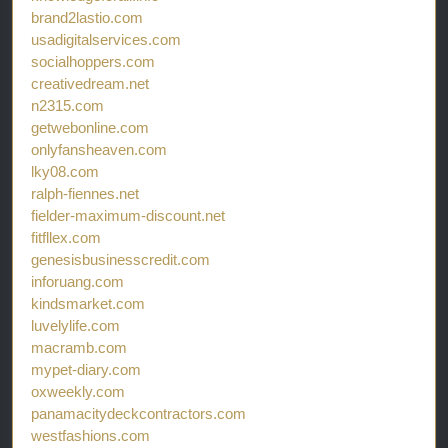
brand2lastio.com
usadigitalservices.com
socialhoppers.com
creativedream.net
n2315.com
getwebonline.com
onlyfansheaven.com
lky08.com
ralph-fiennes.net
fielder-maximum-discount.net
fitfllex.com
genesisbusinesscredit.com
inforuang.com
kindsmarket.com
luvelylife.com
macramb.com
mypet-diary.com
oxweekly.com
panamacitydeckcontractors.com
westfashions.com