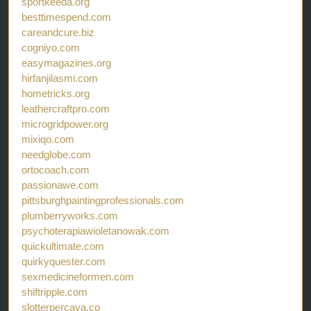
sportkeeda.org
besttimespend.com
careandcure.biz
cogniyo.com
easymagazines.org
hirfanjilasmi.com
hometricks.org
leathercraftpro.com
microgridpower.org
mixiqo.com
needglobe.com
ortocoach.com
passionawe.com
pittsburghpaintingprofessionals.com
plumberryworks.com
psychoterapiawioletanowak.com
quickultimate.com
quirkyquester.com
sexmedicineformen.com
shiftripple.com
slotterpercaya.co