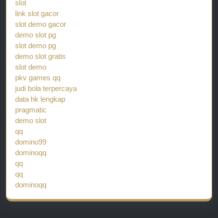
slot
link slot gacor
slot demo gacor
demo slot pg
slot demo pg
demo slot gratis
slot demo
pkv games qq
judi bola terpercaya
data hk lengkap
pragmatic
demo slot
qq
domino99
dominoqq
qq
qq
dominoqq