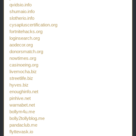
qvidsio.info
shumaio.info
slotherio.info
cysapluscertification.org
fortnitehacks.org
loginsearch.org
aodecor.org
donorsmatch.org
nowtimes.org
casinoeing.org
livemocha.biz
streetlife.biz
hyves.biz
enoughinfo.net
pinhive.net
warnabet.net
bollym4u.me
bolly2tollyblog.me
pandaclub.me
flyttevask.io