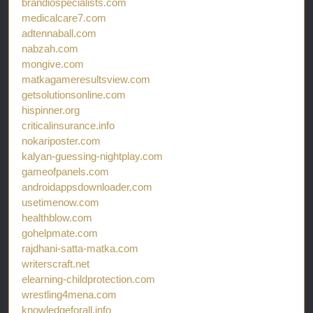
brandiospecialists.com
medicalcare7.com
adtennaball.com
nabzah.com
mongive.com
matkagameresultsview.com
getsolutionsonline.com
hispinner.org
criticalinsurance.info
nokariposter.com
kalyan-guessing-nightplay.com
gameofpanels.com
androidappsdownloader.com
usetimenow.com
healthblow.com
gohelpmate.com
rajdhani-satta-matka.com
writerscraft.net
elearning-childprotection.com
wrestling4mena.com
knowledgeforall.info