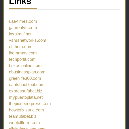
Links
uae-times.com
gamerifys.com
inspiratif.net
vsmsnetworks.com
offthem.com
ibommatv.com
techporfit.com
bekasionline.com
nbusinessplan.com
greenlife360.com
cantshoutitout.com
expressufabet.biz
mypuertoplata.net
thepioneerxpress.com
howtofixissue.com
teamufabet.biz
webfullform.com
allviddownload.com