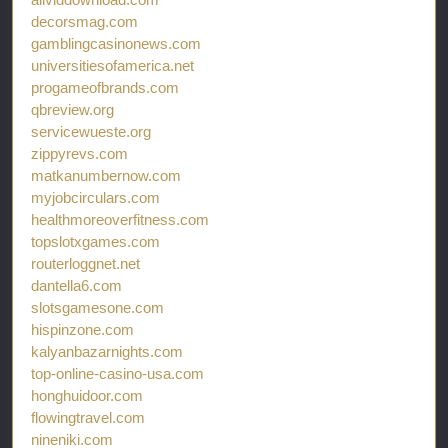
decorsmag.com
gamblingcasinonews.com
universitiesofamerica.net
progameofbrands.com
qbreview.org
servicewueste.org
zippyrevs.com
matkanumbernow.com
myjobcirculars.com
healthmoreoverfitness.com
topslotxgames.com
routerloggnet.net
dantella6.com
slotsgamesone.com
hispinzone.com
kalyanbazarnights.com
top-online-casino-usa.com
honghuidoor.com
flowingtravel.com
nineniki.com