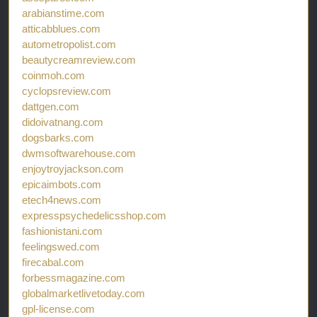
arabianstime.com
atticabblues.com
autometropolist.com
beautycreamreview.com
coinmoh.com
cyclopsreview.com
dattgen.com
didoivatnang.com
dogsbarks.com
dwmsoftwarehouse.com
enjoytroyjackson.com
epicaimbots.com
etech4news.com
expresspsychedelicsshop.com
fashionistani.com
feelingswed.com
firecabal.com
forbessmagazine.com
globalmarketlivetoday.com
gpl-license.com