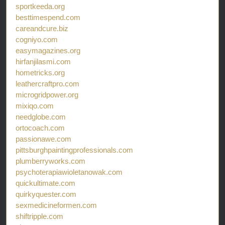
sportkeeda.org
besttimespend.com
careandcure.biz
cogniyo.com
easymagazines.org
hirfanjilasmi.com
hometricks.org
leathercraftpro.com
microgridpower.org
mixiqo.com
needglobe.com
ortocoach.com
passionawe.com
pittsburghpaintingprofessionals.com
plumberryworks.com
psychoterapiawioletanowak.com
quickultimate.com
quirkyquester.com
sexmedicineformen.com
shiftripple.com