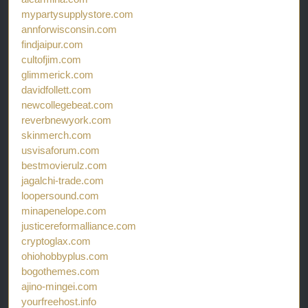
mypartysupplystore.com
annforwisconsin.com
findjaipur.com
cultofjim.com
glimmerick.com
davidfollett.com
newcollegebeat.com
reverbnewyork.com
skinmerch.com
usvisaforum.com
bestmovierulz.com
jagalchi-trade.com
loopersound.com
minapenelope.com
justicereformalliance.com
cryptoglax.com
ohiohobbyplus.com
bogothemes.com
ajino-mingei.com
yourfreehost.info