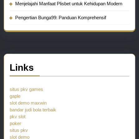
Menjelajahi Manfaat Plisbet untuk Kehidupan Modern
Pengertian Bunga99: Panduan Komprehensif
Links
situs pkv games
gaple
slot demo maxwin
bandar judi bola terbaik
pkv slot
poker
situs pkv
slot demo