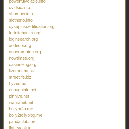
powerfulvolatile.info
qvidsio.info
shumaio.info
slotherio.info
cysapluscertification.org
fortnitehacks.org
loginsearch.org
aodecor.org
donorsmatch.org
nowtimes.org
casinoeing.org
livemocha.biz
streetlife.biz
hyves.biz
enoughinfo.net
pinhive.net
warnabet.net
bollym4u.me
bolly2tollyblog.me
pandaclub.me
flyttevask.io