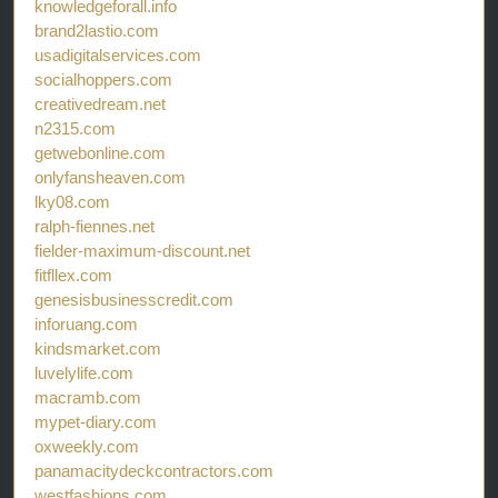
knowledgeforall.info
brand2lastio.com
usadigitalservices.com
socialhoppers.com
creativedream.net
n2315.com
getwebonline.com
onlyfansheaven.com
lky08.com
ralph-fiennes.net
fielder-maximum-discount.net
fitfllex.com
genesisbusinesscredit.com
inforuang.com
kindsmarket.com
luvelylife.com
macramb.com
mypet-diary.com
oxweekly.com
panamacitydeckcontractors.com
westfashions.com