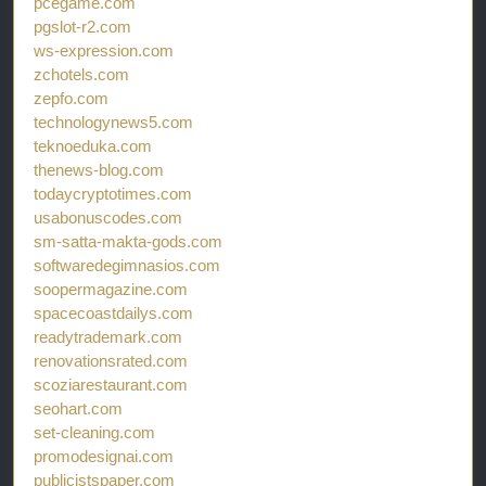
pcegame.com
pgslot-r2.com
ws-expression.com
zchotels.com
zepfo.com
technologynews5.com
teknoeduka.com
thenews-blog.com
todaycryptotimes.com
usabonuscodes.com
sm-satta-makta-gods.com
softwaredegimnasios.com
soopermagazine.com
spacecoastdailys.com
readytrademark.com
renovationsrated.com
scoziarestaurant.com
seohart.com
set-cleaning.com
promodesignai.com
publicistspaper.com