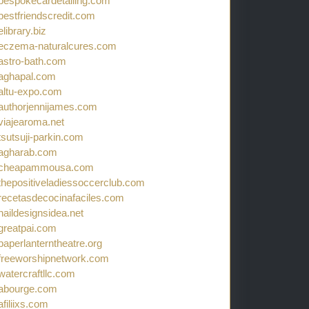
bespokecardetailing.com
bestfriendscredit.com
elibrary.biz
eczema-naturalcures.com
astro-bath.com
aghapal.com
altu-expo.com
authorjennijames.com
viajearoma.net
tsutsuji-parkin.com
agharab.com
cheapammousa.com
thepositiveladiessoccerclub.com
recetasdecocinafaciles.com
naildesignsidea.net
greatpai.com
paperlanterntheatre.org
freeworshipnetwork.com
watercraftllc.com
abourge.com
afiliixs.com