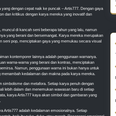
a yang dengan cepat naik ke puncak – Artis777. Dengan gaya
ton dan kritikus dengan karya mereka yang inovatif dan
i, muncul di kancah seni beberapa tahun yang lalu, namun
yanya yang berani dan bersemangat. Karya mereka merupakan
an seni pop, menciptakan gaya yang memukau secara visual
iman kontemporer lainnya adalah penggunaan warnanya.
uan warna-warna yang berani dan kontras, menciptakan
 pemirsa. Namun, penggunaan warna ini bukan hanya untuk
 yang menambah kedalaman dan makna pada karya mereka.
aan simbolisme dan metafora. Setiap karya penuh dengan
li lebih dalam dan menemukan wawasan baru di setiap
yata, karya Artis777 kaya akan simbol dan gambaran yang
.
ya Artis777 adalah kedalaman emosionalnya. Setiap