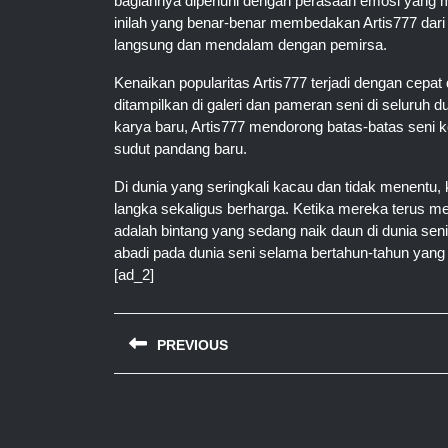
bagiannya dipenuhi dengan perasaan emosi yang me
inilah yang benar-benar membedakan Artis777 dar
langsung dan mendalam dengan pemirsa.
Kenaikan popularitas Artis777 terjadi dengan cepa
ditampilkan di galeri dan pameran seni di seluruh d
karya baru, Artis777 mendorong batas-batas seni 
sudut pandang baru.
Di dunia yang seringkali kacau dan tidak menent
langka sekaligus berharga. Ketika mereka terus m
adalah bintang yang sedang naik daun di dunia se
abadi pada dunia seni selama bertahun-tahun yang
[ad_2]
Post
PREVIOUS
navigation
Previous
post: