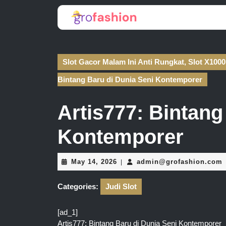
Skip
to
content
Skip
to
content
Slot Gacor Malam Ini Anti Rungkat, Slot X100
Bintang Baru di Dunia Seni Kontemporer
Artis777: Bintang
Kontemporer
May
May 14, 2026
admin@grofashion.com
|
14,
2026
Categories:
Judi Slot
[ad_1]
Artis777: Bintang Baru di Dunia Seni Kontemporer